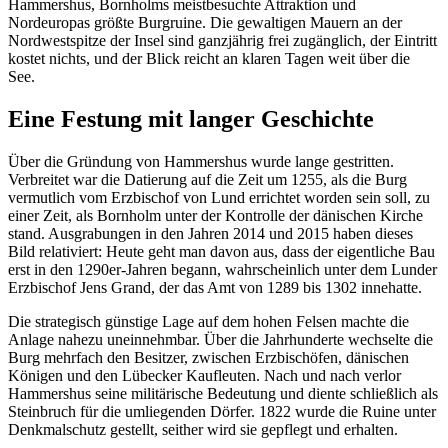
Hammershus, Bornholms meistbesuchte Attraktion und
Nordeuropas größte Burgruine. Die gewaltigen Mauern an der
Nordwestspitze der Insel sind ganzjährig frei zugänglich, der Eintritt
kostet nichts, und der Blick reicht an klaren Tagen weit über die
See.
Eine Festung mit langer Geschichte
Über die Gründung von Hammershus wurde lange gestritten.
Verbreitet war die Datierung auf die Zeit um 1255, als die Burg
vermutlich vom Erzbischof von Lund errichtet worden sein soll, zu
einer Zeit, als Bornholm unter der Kontrolle der dänischen Kirche
stand. Ausgrabungen in den Jahren 2014 und 2015 haben dieses
Bild relativiert: Heute geht man davon aus, dass der eigentliche Bau
erst in den 1290er-Jahren begann, wahrscheinlich unter dem Lunder
Erzbischof Jens Grand, der das Amt von 1289 bis 1302 innehatte.
Die strategisch günstige Lage auf dem hohen Felsen machte die
Anlage nahezu uneinnehmbar. Über die Jahrhunderte wechselte die
Burg mehrfach den Besitzer, zwischen Erzbischöfen, dänischen
Königen und den Lübecker Kaufleuten. Nach und nach verlor
Hammershus seine militärische Bedeutung und diente schließlich als
Steinbruch für die umliegenden Dörfer. 1822 wurde die Ruine unter
Denkmalschutz gestellt, seither wird sie gepflegt und erhalten.