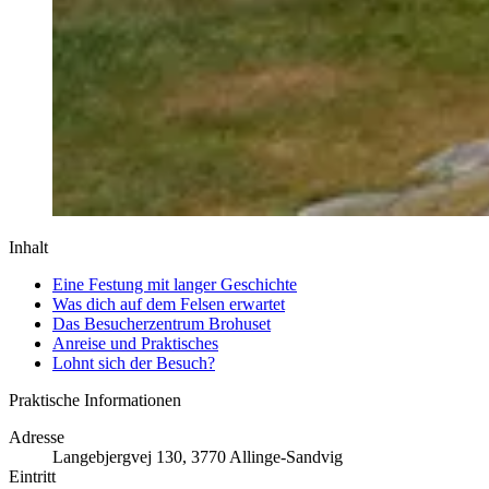
Inhalt
Eine Festung mit langer Geschichte
Was dich auf dem Felsen erwartet
Das Besucherzentrum Brohuset
Anreise und Praktisches
Lohnt sich der Besuch?
Praktische Informationen
Adresse
Langebjergvej 130, 3770 Allinge-Sandvig
Eintritt