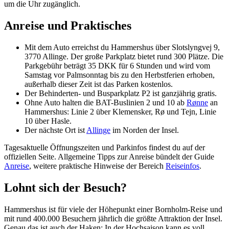
um die Uhr zugänglich.
Anreise und Praktisches
Mit dem Auto erreichst du Hammershus über Slotslyngvej 9,
3770 Allinge. Der große Parkplatz bietet rund 300 Plätze. Die
Parkgebühr beträgt 35 DKK für 6 Stunden und wird vom
Samstag vor Palmsonntag bis zu den Herbstferien erhoben,
außerhalb dieser Zeit ist das Parken kostenlos.
Der Behinderten- und Busparkplatz P2 ist ganzjährig gratis.
Ohne Auto halten die BAT-Buslinien 2 und 10 ab
Rønne
an
Hammershus: Linie 2 über Klemensker, Rø und Tejn, Linie
10 über Hasle.
Der nächste Ort ist
Allinge
im Norden der Insel.
Tagesaktuelle Öffnungszeiten und Parkinfos findest du auf der
offiziellen Seite. Allgemeine Tipps zur Anreise bündelt der Guide
Anreise
, weitere praktische Hinweise der Bereich
Reiseinfos
.
Lohnt sich der Besuch?
Hammershus ist für viele der Höhepunkt einer Bornholm-Reise und
mit rund 400.000 Besuchern jährlich die größte Attraktion der Insel.
Genau das ist auch der Haken: In der Hochsaison kann es voll