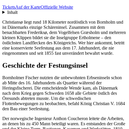
Tickets
Auf der Karte
Offizielle Website
Inhalt
Christiansø liegt rund 18 Kilometer nordöstlich von Bornholm und
ist Dänemarks einzige Schäreninsel. Zusammen mit dem
benachbarten Frederiksø, dem Vogelfelsen Græsholm und mehreren
kleinen Klippen bildet sie die Inselgruppe Ertholmene – den
östlichsten Landflecken des Königreichs. Wer hier ankommt, betritt
eine konservierte Seefestung aus dem 17. Jahrhundert, die nie
eingenommen und seit 1855 fast unverändert bewahrt wurde.
Geschichte der Festungsinsel
Bornholmer Fischer nutzten die unbewohnten Erbseninseln schon
ab Mitte des 16. Jahrhunderts als Quartier während der
Heringsfischerei. Die entscheidende Wende kam, als Dänemark
nach dem Krieg gegen Schweden 1658 alle Gebiete östlich des
Öresunds abtreten musste. Um die schwedischen
Flottenbewegungen zu beobachten, befahl König Christian V. 1684
den Bau einer Seefestung.
Der norwegische Ingenieur Anthon Coucheron leitete die Arbeiten,
an denen bis zu 450 Mann beteiligt waren. Es entstanden der Große
und der Kleine Turm, Bastionen, Kasernen und Werkstätten. 1810