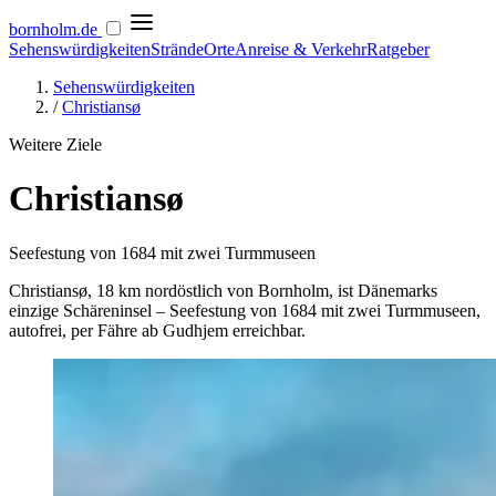
bornholm
.de
Sehenswürdigkeiten
Strände
Orte
Anreise & Verkehr
Ratgeber
Sehenswürdigkeiten
/
Christiansø
Weitere Ziele
Christiansø
Seefestung von 1684 mit zwei Turmmuseen
Christiansø, 18 km nordöstlich von Bornholm, ist Dänemarks
einzige Schäreninsel – Seefestung von 1684 mit zwei Turmmuseen,
autofrei, per Fähre ab Gudhjem erreichbar.