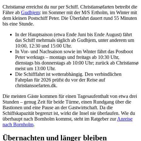
Christiansø erreichst du nur per Schiff. Christiansøfarten betreibt die
Fähre ab
Gudhjem
: im Sommer mit der M/S Ertholm, im Winter mit
dem kleinen Postschiff Peter. Die Überfahrt dauert rund 55 Minuten
bis eine Stunde.
In der Hauptsaison (etwa Ende Juni bis Ende August) fährt
das Schiff mehrmals täglich ab Gudhjem, unter anderem um
10:00, 12:30 und 15:00 Uhr.
In Vor- und Nachsaison sowie im Winter fährt das Postboot
Peter werktags – montags und freitags ab 10:30 Uhr,
dienstags bis donnerstags ab 10:00 Uhr; zurück ab Christiansø
meist um 13:00 Uhr.
Die Schifffahrt ist wetterabhängig. Den verbindlichen
Fahrplan für 2026 prüfst du vor der Reise auf
christiansoefarten.dk.
Die meisten Gäste kommen für einen Tagesaufenthalt von etwa drei
Stunden – genug Zeit für beide Türme, einen Rundgang über die
Bastionen und eine Pause an der Gastwirtschaft. Da die
Schiffskapazität begrenzt ist, wirkt die Insel nie überlaufen. Wie du
überhaupt nach Bornholm kommst, steht im Ratgeber zur
Anreise
nach Bornholm
.
Übernachten und länger bleiben