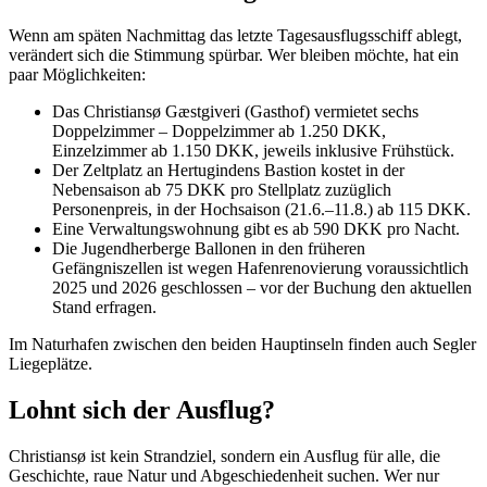
Wenn am späten Nachmittag das letzte Tagesausflugsschiff ablegt,
verändert sich die Stimmung spürbar. Wer bleiben möchte, hat ein
paar Möglichkeiten:
Das Christiansø Gæstgiveri (Gasthof) vermietet sechs
Doppelzimmer – Doppelzimmer ab 1.250 DKK,
Einzelzimmer ab 1.150 DKK, jeweils inklusive Frühstück.
Der Zeltplatz an Hertugindens Bastion kostet in der
Nebensaison ab 75 DKK pro Stellplatz zuzüglich
Personenpreis, in der Hochsaison (21.6.–11.8.) ab 115 DKK.
Eine Verwaltungswohnung gibt es ab 590 DKK pro Nacht.
Die Jugendherberge Ballonen in den früheren
Gefängniszellen ist wegen Hafenrenovierung voraussichtlich
2025 und 2026 geschlossen – vor der Buchung den aktuellen
Stand erfragen.
Im Naturhafen zwischen den beiden Hauptinseln finden auch Segler
Liegeplätze.
Lohnt sich der Ausflug?
Christiansø ist kein Strandziel, sondern ein Ausflug für alle, die
Geschichte, raue Natur und Abgeschiedenheit suchen. Wer nur