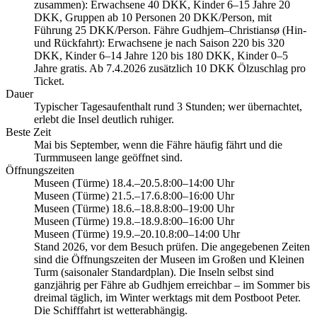
zusammen): Erwachsene 40 DKK, Kinder 6–15 Jahre 20
DKK, Gruppen ab 10 Personen 20 DKK/Person, mit
Führung 25 DKK/Person. Fähre Gudhjem–Christiansø (Hin-
und Rückfahrt): Erwachsene je nach Saison 220 bis 320
DKK, Kinder 6–14 Jahre 120 bis 180 DKK, Kinder 0–5
Jahre gratis. Ab 7.4.2026 zusätzlich 10 DKK Ölzuschlag pro
Ticket.
Dauer
Typischer Tagesaufenthalt rund 3 Stunden; wer übernachtet,
erlebt die Insel deutlich ruhiger.
Beste Zeit
Mai bis September, wenn die Fähre häufig fährt und die
Turmmuseen lange geöffnet sind.
Öffnungszeiten
Museen (Türme) 18.4.–20.5.
8:00–14:00 Uhr
Museen (Türme) 21.5.–17.6.
8:00–16:00 Uhr
Museen (Türme) 18.6.–18.8.
8:00–19:00 Uhr
Museen (Türme) 19.8.–18.9.
8:00–16:00 Uhr
Museen (Türme) 19.9.–20.10.
8:00–14:00 Uhr
Stand 2026, vor dem Besuch prüfen. Die angegebenen Zeiten
sind die Öffnungszeiten der Museen im Großen und Kleinen
Turm (saisonaler Standardplan). Die Inseln selbst sind
ganzjährig per Fähre ab Gudhjem erreichbar – im Sommer bis
dreimal täglich, im Winter werktags mit dem Postboot Peter.
Die Schifffahrt ist wetterabhängig.