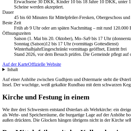
Erwachsene 30 DKK, Kinder 10 bis 18 Jahre 10 DKK, unter 10 Ja
Scheine werden akzeptiert.
Dauer
45 bis 60 Minuten für Mittelpfeiler-Fresken, Obergeschoss u
Beste Zeit
Früh ab 9 Uhr oder am späten Nachmittag – mit rund 120.000 Bes
Öffnungszeiten
Saison (1. Mai bis 20. Oktober), Mo–Sa
9 bis 17 Uhr (donnersta
Sonntag (Saison)
12 bis 17 Uhr (vormittags Gottesdienst)
Winterhalbjahr
Eingeschränkt vormittags geöffnet, Eintritt frei
Stand 2026, vor dem Besuch prüfen. Die Gemeinde pflegt auf oe
Auf der Karte
Offizielle Website
Inhalt
Auf einer Anhöhe zwischen Gudhjem und Østermarie steht die Østerl
Insel. Der wuchtige, weiß gekalkte Rundbau mit dem schwarzen Kege
Kirche und Festung in einem
Wie ihre drei Schwestern entstand Østerlars als Wehrkirche: ein dre
als Wehr- und Speicherräume, die burgartige Lage auf der Anhöhe bo
außen drückten. Die Glocken hängen übrigens nicht in der Kirche se