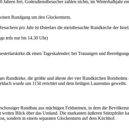
hren frei. Gottesdienstbesucher zahlen nichts, im Winterhalbjahr entf
nd einen Rundgang um den Glockenturm.
uchern pro Jahr ist Østerlars die meistbesuchte Rundkirche der Insel,
gs teils nur bis 14.30 Uhr)
sterlarskirke.dk einen Tageskalender; bei Trauungen und Beerdigungen 
ars Rundkirke, die größte und älteste der vier Rundkirchen Bornholms
ldach wurde um 1150 errichtet und dem heiligen Laurentius geweiht.
igeschossiger Rundbau aus mächtigen Feldsteinen, in dem die Bevölkeru
t weiten Blick über das Umland. Die markanten äußeren Stützpfeiler k
lbst, sondern in einem separaten Glockenturm auf dem Kirchhof.