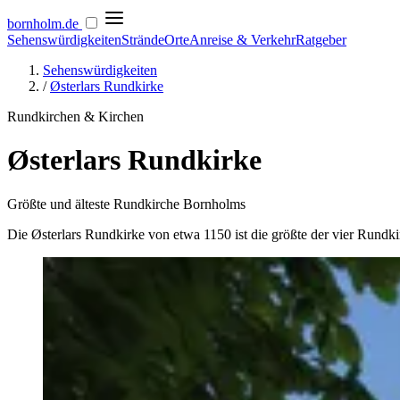
bornholm
.de
Sehenswürdigkeiten
Strände
Orte
Anreise & Verkehr
Ratgeber
Sehenswürdigkeiten
/
Østerlars Rundkirke
Rundkirchen & Kirchen
Østerlars Rundkirke
Größte und älteste Rundkirche Bornholms
Die Østerlars Rundkirke von etwa 1150 ist die größte der vier Rund