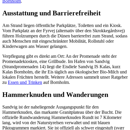
Bornholm
.
Ausstattung und Barrierefreiheit
Am Strand liegen öffentliche Parkplätze, Toiletten und ein Kiosk.
Vom Parkplatz an der Fyrvej (alternativ über den Skrokkegårdsvej)
führen Holzrampen durch die Dünen barrierefrei zum Strand, sodass
auch Menschen mit eingeschränkter Mobilität, Rollstuhl oder
Kinderwagen ans Wasser gelangen.
Verpflegung gibt es direkt am Ort: An der Promenade steht der
Promenadekiosken, eine Grillbude. Im Hafen von Sandvig
(Strandpromenaden 14) liegt die Eisdiele Sandvig IS Kalas, kurz
Kalas Bornholm, die ihr Eis täglich aus ökologischer Bio-Milch und
lokalen Früchten herstellt. Weitere Adressen sammelt unser Ratgeber
zu
Essen und Trinken
auf Bornholm.
Hammerknuden und Wanderungen
Sandvig ist der naheliegende Ausgangspunkt für den
Hammerknuden, das markante Granitplateau über der Bucht. Die
offizielle Rundwanderung Hammerknuden Rundt ist 7 Kilometer
lang, wird von der Naturstyrelsen verwaltet und mit blauen
Piktogrammen markiert. Sie ist offiziell als schwer eingestuft (svær