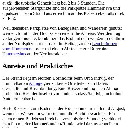
at gå); die typische Gehzeit liegt bei 2 bis 3 Stunden. Die
ausgewiesenen Startpunkte sind die Parkplätze Hammerhavn und
Opalsøen – vom Strand aus erreicht man das Plateau ebenfalls direkt
zu Fuß.
Weil dieselben Parkplätze von Badegästen und Wanderern genutzt
werden, lohnt in der Hochsaison eine frühe Anreise. Wer den Tag
verlängern möchte, kombiniert das Bad mit dem weißen Leuchtturm
an der Nordspitze – mehr dazu im Beitrag zu den
Leuchttürmen
vom Hammeren
– oder mit einem Abstecher zur Burgruine
Hammershus
an der Nordwestküste.
Anreise und Praktisches
Der Strand liegt im Norden Bornholms beim Ort Sandvig, der
unmittelbar an
Allinge
grenzt; beide Orte teilen sich Hafen,
Geschäfte und Busanbindung. Eine Busverbindung nach Allinge
und in den Rest der Insel ist vorhanden, sodass Sandvig auch ohne
Auto erreichbar ist.
Beste Reisezeit zum Baden ist der Hochsommer im Juli und August,
wenn das Wasser am wärmsten und die Bucht bewacht ist. Für
einen reinen Badebesuch reichen zwei bis drei Stunden; verbindet
man ihn mit der Hammerknuden-Runde, wird daraus schnell ein