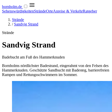
bornholm
.de
Sehenswürdigkeiten
Strände
Orte
Anreise & Verkehr
Ratgeber
Strände
/
Sandvig Strand
Strände
Sandvig Strand
Badebucht am Fuß des Hammerknuden
Bornholms nördlichster Badestrand, eingerahmt von den Felsen des
Hammerknuden. Geschützte Sandbucht mit Badesteg, barrierefreien
Rampen und Rettungsschwimmern im Sommer.