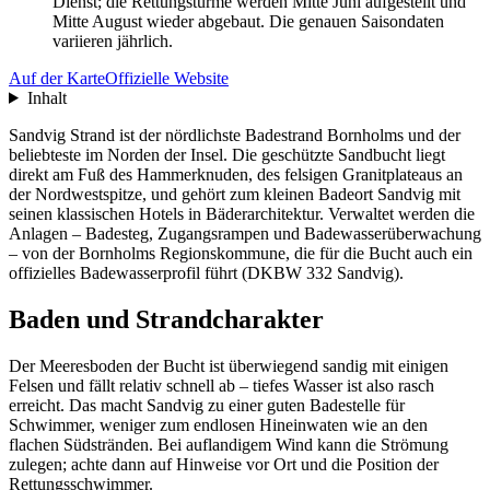
Dienst; die Rettungstürme werden Mitte Juni aufgestellt und
Mitte August wieder abgebaut. Die genauen Saisondaten
variieren jährlich.
Auf der Karte
Offizielle Website
Inhalt
Sandvig Strand ist der nördlichste Badestrand Bornholms und der
beliebteste im Norden der Insel. Die geschützte Sandbucht liegt
direkt am Fuß des Hammerknuden, des felsigen Granitplateaus an
der Nordwestspitze, und gehört zum kleinen Badeort Sandvig mit
seinen klassischen Hotels in Bäderarchitektur. Verwaltet werden die
Anlagen – Badesteg, Zugangsrampen und Badewasserüberwachung
– von der Bornholms Regionskommune, die für die Bucht auch ein
offizielles Badewasserprofil führt (DKBW 332 Sandvig).
Baden und Strandcharakter
Der Meeresboden der Bucht ist überwiegend sandig mit einigen
Felsen und fällt relativ schnell ab – tiefes Wasser ist also rasch
erreicht. Das macht Sandvig zu einer guten Badestelle für
Schwimmer, weniger zum endlosen Hineinwaten wie an den
flachen Südstränden. Bei auflandigem Wind kann die Strömung
zulegen; achte dann auf Hinweise vor Ort und die Position der
Rettungsschwimmer.