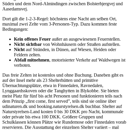
Süden und dem Nord-Almindingen zwischen Bolsterbjergvej und
Aasedamsvej.
Dort gilt die 1-2-3-Regel: höchstens eine Nacht am selben Ort,
maximal zwei Zelte vom 3-Personen-Typ. Dazu kommen feste
Bedingungen:
Kein offenes Feuer
außer an ausgewiesenen Feuerstellen.
Nicht sichtbar
von Wohnhäusern oder Straßen aufstellen.
Nicht
auf Stränden, in Dünen, auf Wiesen, Heiden oder
Feldern zelten.
Abfall mitnehmen
, motorisierter Verkehr auf Waldwegen ist
verboten.
Das freie Zelten ist kostenlos und ohne Buchung. Daneben gibt es
auf der Insel mehr als 23 Shelterhütten und primitive
Übernachtungsplätze, etwa in Finnedalen, Ravnedalen,
Lynggaardsskoven oder die Tanghytten in Blykobbe. Sie bieten
meist Platz für fünf bis acht Personen und funktionieren teils nach
dem Prinzip „first come, first served”, teils sind sie online über
udinaturen.dk und booking.naturstyrelsen.dk buchbar. Shelter auf
Naturstyrelsen-Land kosten 0 bis 30 DKK pro Nacht, kommunale
oder private bis etwa 100 DKK. Größere Gruppen und
Schulklassen können Plätze wie Rundemose oder Finnedalen vorab
reservieren. Die Ausstattung der einzelnen Shelter variiert – mal