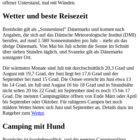
offener Unterstand, mal mit Wänden.
Wetter und beste Reisezeit
Bornholm gilt als „Sonneninsel” Dänemarks und kommt nach
Angaben, die sich auf das Dänische Meteorologische Institut (DMI)
berufen, auf rund 1.580 Sonnenstunden pro Jahr – mehr als das
übrige Dänemark. Von Mai bis Juli scheint die Sonne im Schnitt
über sieben Stunden täglich, und Svaneke gilt als Dänemarks
sonnigster Ort.
Die wärmsten Monate sind Juli mit durchschnittlich 20,3 Grad und
August mit 19,7 Grad, der Juni liegt bei 17,6 Grad und der
September bei rund 15 Grad. Die Ostsee erreicht im Juni etwa 13
bis 14 Grad, im Juli und August 16 bis 18 Grad und in Strandnähe
nicht selten 20 bis 22 Grad; im September sind es noch 15 bis 17
Grad. Die meisten Campingplätze öffnen von Ende März oder April
bis September oder Oktober. Für ruhigeres Campen bei noch
mildem Wetter bieten sich Juni und September an. Details dazu im
Ratgeber zum
Wetter
.
Camping mit Hund
Bornholm ist hundefreundlich, und die meisten Campingplätze