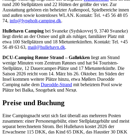
rund 200 Stellplätzen und 22 Hütten der größte der vier. Zur
Ausstattung gehören ein beheizter Außenpool, Spielbereiche innen
und außen sowie kostenloses WLAN. Kontakt: Tel. +45 56 48 05
74,
info@lyngholt-camping.dk
.
Hullehavn Camping
bei Svaneke (Sydskovvej 9, 3740 Svaneke)
liegt direkt an der Ostsee und gilt als ruhiger, familiärer Platz mit
etwa 100 Stellplätzen und 18 Mietunterkünften. Kontakt: Tel. +45
56 49 63 63,
mail@hullehavn.dk
.
DCU-Camping Rønne Strand – Galløkken
liegt am Strand
wenige Minuten vom Zentrum Rønnes und hat 94 Touristen-
Stellplätze, 12 Dauercamper-Plätze und 17 Mietunterkünfte. Die
Saison 2026 reicht vom 14. März bis 26. Oktober. Im Süden der
Insel kommen weitere Plätze hinzu, etwa Møllers Dueodde
Camping nahe dem
Dueodde-Strand
mit beheiztem Pool sowie
Plätze bei Balka, Snogebæk und Nexø.
Preise und Buchung
Eine Campingnacht setzt sich fast überall aus mehreren Posten
zusammen: einer Personengebühr, einer Stellplatzgebühr und meist
separat berechnetem Strom. Bei Hullehavn kostet 2026 der
Erwachsene 115 DKK, das Kind 65 DKK, das Haustier 30 DKK