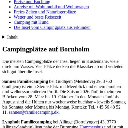
Preise und Buchung
Anreise mit Wohnmobil und Wohnwagen
Freies Zelten und Naturlagerplätze
Wetter und beste Reisezeit
Camping mit Hund
Die Insel vom Campingplatz aus erkunden
Inhalt
Campingplätze auf Bornholm
Die meisten Campingplätze der Insel liegen in Küstennähe, viele
direkt am Wasser. Vier Plätze decken die Klassiker ab und verteilen
sich gut über die Insel.
Sannes Familiecamping
bei Gudhjem (Melstedvej 39, 3760
Gudhjem) ist ein 5-Sterne-Platz mit Meerblick und einem familien-
und wellnessorientierten Profil. Die Saison 2026 läuft in mehreren
Blöcken vom 28. März bis 19. Oktober. In den Monaten Juni bis
August sind die Hütten nur wochenweise buchbar – jeweils Sonntag
bis Sonntag oder Montag bis Montag. Kontakt: Tel. +45 56 48 52
11,
sannes@familiecamping.dk
.
Lyngholt Familiecamping
bei Allinge (Borrelyngvej 43, 3770
Allinge-Sandvig) liegt nahe der Burgruine
Hammershus
und ist mit