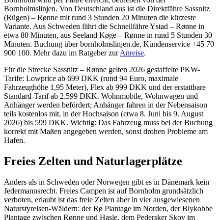
Bornholmslinjen. Von Deutschland aus ist die Direktfähre Sassnitz
(Rügen) – Rønne mit rund 3 Stunden 20 Minuten die kürzeste
Variante. Aus Schweden fährt die Schnellfähre Ystad – Rønne in
etwa 80 Minuten, aus Seeland Køge – Rønne in rund 5 Stunden 30
Minuten. Buchung über bornholmslinjen.de, Kundenservice +45 70
900 100. Mehr dazu im Ratgeber zur
Anreise
.
Für die Strecke Sassnitz – Rønne gelten 2026 gestaffelte PKW-
Tarife: Lowprice ab 699 DKK (rund 94 Euro, maximale
Fahrzeughöhe 1,95 Meter), Flex ab 999 DKK und der erstattbare
Standard-Tarif ab 2.599 DKK. Wohnmobile, Wohnwagen und
Anhänger werden befördert; Anhänger fahren in der Nebensaison
teils kostenlos mit, in der Hochsaison (etwa 8. Juni bis 9. August
2026) bis 599 DKK. Wichtig: Das Fahrzeug muss bei der Buchung
korrekt mit Maßen angegeben werden, sonst drohen Probleme am
Hafen.
Freies Zelten und Naturlagerplätze
Anders als in Schweden oder Norwegen gibt es in Dänemark kein
Jedermannsrecht. Freies Campen ist auf Bornholm grundsätzlich
verboten, erlaubt ist das freie Zelten aber in vier ausgewiesenen
Naturstyrelsen-Wäldern: der Rø Plantage im Norden, der Blykobbe
Plantage zwischen Rønne und Hasle, dem Pedersker Skov im