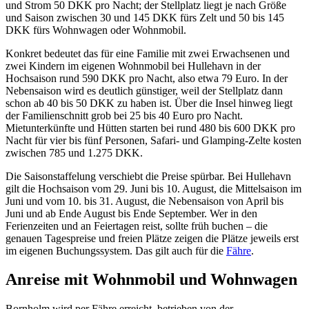
und Strom 50 DKK pro Nacht; der Stellplatz liegt je nach Größe
und Saison zwischen 30 und 145 DKK fürs Zelt und 50 bis 145
DKK fürs Wohnwagen oder Wohnmobil.
Konkret bedeutet das für eine Familie mit zwei Erwachsenen und
zwei Kindern im eigenen Wohnmobil bei Hullehavn in der
Hochsaison rund 590 DKK pro Nacht, also etwa 79 Euro. In der
Nebensaison wird es deutlich günstiger, weil der Stellplatz dann
schon ab 40 bis 50 DKK zu haben ist. Über die Insel hinweg liegt
der Familienschnitt grob bei 25 bis 40 Euro pro Nacht.
Mietunterkünfte und Hütten starten bei rund 480 bis 600 DKK pro
Nacht für vier bis fünf Personen, Safari- und Glamping-Zelte kosten
zwischen 785 und 1.275 DKK.
Die Saisonstaffelung verschiebt die Preise spürbar. Bei Hullehavn
gilt die Hochsaison vom 29. Juni bis 10. August, die Mittelsaison im
Juni und vom 10. bis 31. August, die Nebensaison von April bis
Juni und ab Ende August bis Ende September. Wer in den
Ferienzeiten und an Feiertagen reist, sollte früh buchen – die
genauen Tagespreise und freien Plätze zeigen die Plätze jeweils erst
im eigenen Buchungssystem. Das gilt auch für die
Fähre
.
Anreise mit Wohnmobil und Wohnwagen
Bornholm wird per Fähre erreicht, betrieben von der