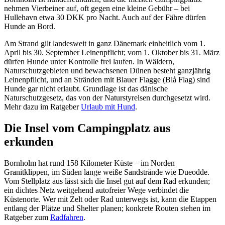
nehmen Vierbeiner auf, oft gegen eine kleine Gebühr – bei
Hullehavn etwa 30 DKK pro Nacht. Auch auf der Fähre dürfen
Hunde an Bord.
Am Strand gilt landesweit in ganz Dänemark einheitlich vom 1.
April bis 30. September Leinenpflicht; vom 1. Oktober bis 31. März
dürfen Hunde unter Kontrolle frei laufen. In Wäldern,
Naturschutzgebieten und bewachsenen Dünen besteht ganzjährig
Leinenpflicht, und an Stränden mit Blauer Flagge (Blå Flag) sind
Hunde gar nicht erlaubt. Grundlage ist das dänische
Naturschutzgesetz, das von der Naturstyrelsen durchgesetzt wird.
Mehr dazu im Ratgeber
Urlaub mit Hund
.
Die Insel vom Campingplatz aus
erkunden
Bornholm hat rund 158 Kilometer Küste – im Norden
Granitklippen, im Süden lange weiße Sandstrände wie Dueodde.
Vom Stellplatz aus lässt sich die Insel gut auf dem Rad erkunden;
ein dichtes Netz weitgehend autofreier Wege verbindet die
Küstenorte. Wer mit Zelt oder Rad unterwegs ist, kann die Etappen
entlang der Plätze und Shelter planen; konkrete Routen stehen im
Ratgeber zum
Radfahren
.