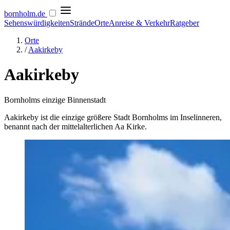
bornholm
.de
Sehenswürdigkeiten
Strände
Orte
Anreise & Verkehr
Ratgeber
Orte
/
Aakirkeby
Aakirkeby
Bornholms einzige Binnenstadt
Aakirkeby ist die einzige größere Stadt Bornholms im Inselinneren,
benannt nach der mittelalterlichen Aa Kirke.